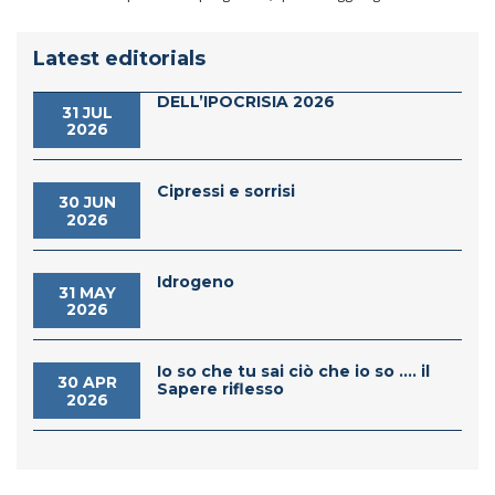
Latest editorials
DELL’IPOCRISIA 2026
31 JUL
2026
Cipressi e sorrisi
30 JUN
2026
Idrogeno
31 MAY
2026
Io so che tu sai ciò che io so .... il
30 APR
Sapere riflesso
2026