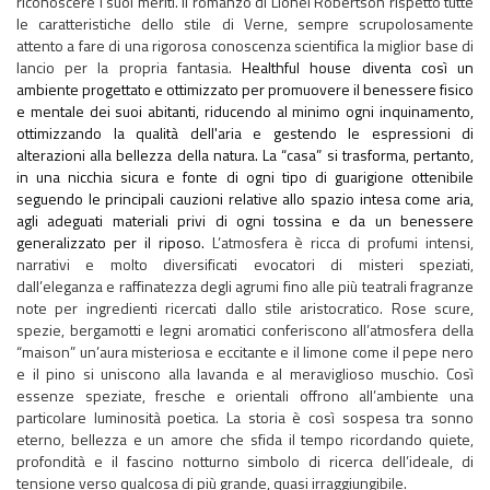
riconoscere i suoi meriti. Il romanzo di Lionel Robertson rispettò tutte
le caratteristiche dello stile di Verne, sempre scrupolosamente
attento a fare di una rigorosa conoscenza scientifica la miglior base di
lancio per la propria fantasia.
Healthful house diventa così un
ambiente progettato e ottimizzato per promuovere il benessere fisico
e mentale dei suoi abitanti, riducendo al minimo ogni inquinamento,
ottimizzando la qualità dell'aria e gestendo le espressioni di
alterazioni alla bellezza della natura. La “casa” si trasforma, pertanto,
in una nicchia sicura e fonte di ogni tipo di guarigione ottenibile
seguendo le principali cauzioni relative allo spazio intesa come aria,
agli adeguati materiali privi di ogni tossina e da un benessere
generalizzato per il riposo.
L’atmosfera è ricca di profumi intensi,
narrativi e molto diversificati evocatori di misteri speziati,
dall’eleganza e raffinatezza degli agrumi fino alle più teatrali fragranze
note per ingredienti ricercati dallo stile aristocratico. Rose scure,
spezie, bergamotti e legni aromatici conferiscono all’atmosfera della
“maison” un’aura misteriosa e eccitante e il limone come il pepe nero
e il pino si uniscono alla lavanda e al meraviglioso muschio. Così
essenze speziate, fresche e orientali offrono all’ambiente una
particolare luminosità poetica. La storia è così sospesa tra sonno
eterno, bellezza e un amore che sfida il tempo ricordando quiete,
profondità e il fascino notturno simbolo di ricerca dell’ideale, di
tensione verso qualcosa di più grande, quasi irraggiungibile.