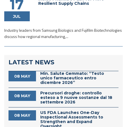
17
Resilient Supply Chains
JUL
Industry leaders from Samsung Biologics and Fujifilm Biotechnologies
discuss how regional manufacturing,...
LATEST NEWS
Min. Salute Gemmato: “Testo
08 MAY
unico farmaceutico entro
dicembre 2026”
Precursori droghe: controllo
08 MAY
esteso a 9 nuove sostanze dal 18
settembre 2026
US FDA Launches One-Day
08 MAY
Inspectional Assessments to
Strengthen and Expand
Oversight