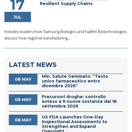
17
Resilient Supply Chains
JUL
Industry leaders from Samsung Biologics and Fujifilm Biotechnologies
discuss how regional manufacturing,...
LATEST NEWS
Min. Salute Gemmato: “Testo
08 MAY
unico farmaceutico entro
dicembre 2026”
Precursori droghe: controllo
08 MAY
esteso a 9 nuove sostanze dal 18
settembre 2026
US FDA Launches One-Day
08 MAY
Inspectional Assessments to
Strengthen and Expand
Oversight