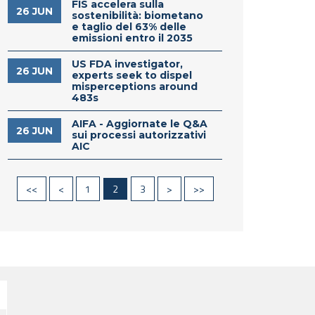
FIS accelera sulla
26 JUN
sostenibilità: biometano
e taglio del 63% delle
emissioni entro il 2035
US FDA investigator,
26 JUN
experts seek to dispel
misperceptions around
483s
AIFA - Aggiornate le Q&A
26 JUN
sui processi autorizzativi
AIC
<<
<
1
2
3
>
>>