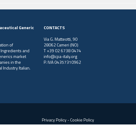
aceutical Generic
CONTACTS
Via G. Matteotti, 90
ation of
28062 Cameri (NO)
 Ingredients and
T +39 02 6738 0474
generics market
info@cpa-italy.org
anies in the
P. IVA 04357310962
 Industry Italian.
Privacy Policy
-
Cookie Policy