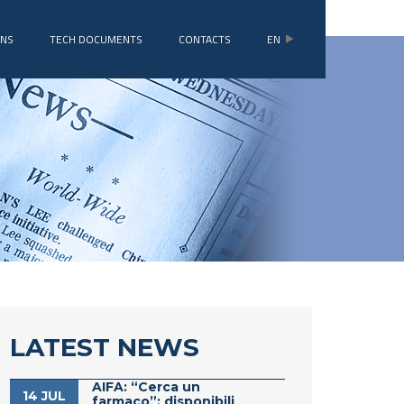
ONS
TECH DOCUMENTS
CONTACTS
EN
LATEST NEWS
AIFA: “Cerca un
14 JUL
farmaco”: disponibili