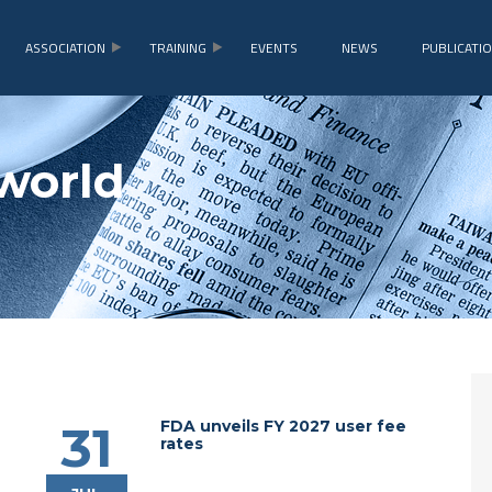
ASSOCIATION
TRAINING
EVENTS
NEWS
PUBLICATI
world
FDA unveils FY 2027 user fee
31
rates