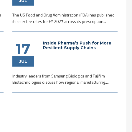
JUL
a
The US Food and Drug Administration (FDA) has published
its user fee rates for FY 2027 across its prescription...
Inside Pharma’s Push for More
17
Resilient Supply Chains
JUL
Industry leaders from Samsung Biologics and Fujifilm
Biotechnologies discuss how regional manufacturing,...