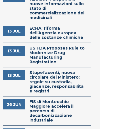
nuove informazioni sullo
stato di
commercializzazione dei
medicinali
ECHA: riforma
13 JUL
dell’Agenzia europea
delle sostanze chimiche
US FDA Proposes Rule to
13 JUL
Modernize Drug
Manufacturing
Registration
Stupefacenti, nuova
13 JUL
circolare del Ministero:
regole su custodia,
giacenze, responsabilità
e registri
FIS di Montecchio
26 JUN
Maggiore accelera il
percorso di
decarbonizzazione
industriale