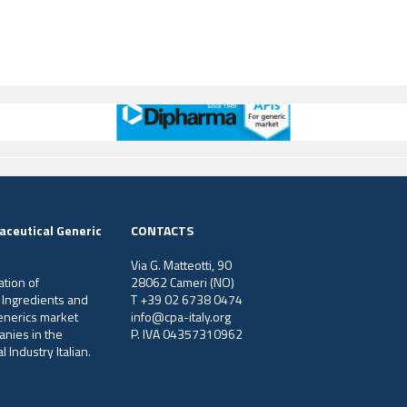
aceutical Generic
CONTACTS
Via G. Matteotti, 90
ation of
28062 Cameri (NO)
 Ingredients and
T +39 02 6738 0474
generics market
info@cpa-italy.org
anies in the
P. IVA 04357310962
 Industry Italian.