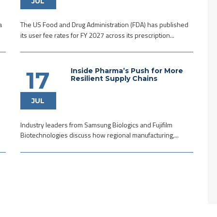
JUL
a
The US Food and Drug Administration (FDA) has published
its user fee rates for FY 2027 across its prescription...
Inside Pharma’s Push for More
17
Resilient Supply Chains
JUL
Industry leaders from Samsung Biologics and Fujifilm
Biotechnologies discuss how regional manufacturing,...