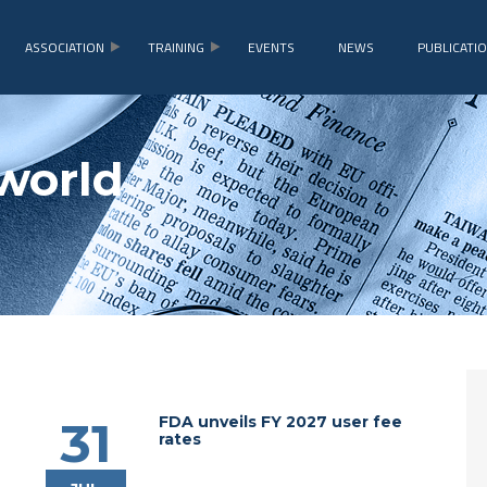
ASSOCIATION
TRAINING
EVENTS
NEWS
PUBLICATI
world
FDA unveils FY 2027 user fee
31
rates