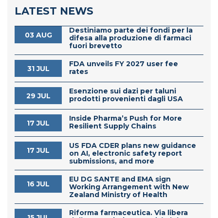
LATEST NEWS
Destiniamo parte dei fondi per la
03 AUG
difesa alla produzione di farmaci
fuori brevetto
FDA unveils FY 2027 user fee
31 JUL
rates
Esenzione sui dazi per taluni
29 JUL
prodotti provenienti dagli USA
Inside Pharma’s Push for More
17 JUL
Resilient Supply Chains
US FDA CDER plans new guidance
17 JUL
on AI, electronic safety report
submissions, and more
EU DG SANTE and EMA sign
16 JUL
Working Arrangement with New
Zealand Ministry of Health
Riforma farmaceutica. Via libera
15 JUL