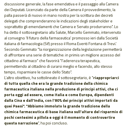
discussione generale, la fase emendativa e il passaggio alla Camera
dei Deputati. Licenziato da parte della Camera il provvedimento, la
palla passerà di nuovo in mano nostra per la scrittura dei decreti
delegati che comprenderanno le indicazioni degli stakeholder e
soprattutto gli emendamenti che Camera e Senato produrranno". Lo
ha detto il sottosegretario alla Salute, Marcello Gemmato, intervenuto
al convegno 'Il futuro della farmaceutica' promosso ieri dalla Società
italiana di farmacologia (Sif) presso il Roma Eventi Fontana di Trevi.'
Secondo Gemmato "la riorganizzazione della legislazione permetterà
di affrontare una serie di tematiche: in primis un migliore accesso del
cittadino al farmaco" che favorirà "l'aderenza terapeutica,
permettendo al cittadino di curarsi meglio e facendo, allo stesso
tempo, risparmiare le casse dello Stato".
L’altro obiettivo, ha sottolineato il sottosegretario, è "
riappropriarci
di tutta quella che era la grande tradizione della chimica
farmaceutica italiana nella produzione di principi attivi, che ci
porta oggi ad essere, come Italia e come Europa, dipendenti
dalla Cina e dall'India, con l'80% dei principi attivi importati da
quei Paesi". "Abbiamo immolato la grande tradizione della
chimica farmaceutica di base italiana sull'altare del risparmio di
pochi centesimi a pillola e oggi è il momento di controvertire
questa narrazione
", ha poi concluso.