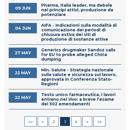
Pharma, Italia leader, ma debole
09 JUN
nei principi attivi, produzione da
potenziare
AIFA - Indicazioni sulla modalità di
04 JUN
comunicazione dei periodi di
chiusura estiva dei siti di
produzione di sostanze attive
Generics drugmaker Sandoz calls
27 MAY
for EU to probe alleged China
dumping
Min. Salute - Strategia nazionale
22 MAY
sulla salute e sicurezza sul lavoro,
approvata in Conferenza Stato-
Regioni
Testo unico farmaceutica, i lavori
22 MAY
entrano nel vivo: a breve l’esame
dei 302 emendamenti
<<
<
2
3
4
>
>>