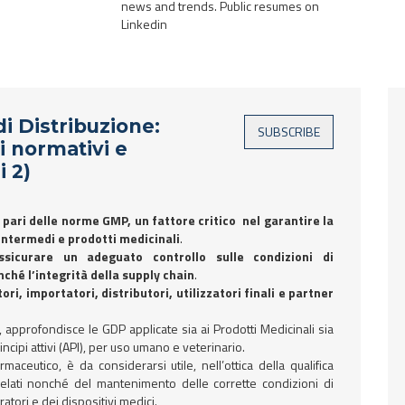
news and trends. Public resumes on
Linkedin
i Distribuzione:
 normativi e
i 2)
 pari delle norme GMP, un fattore critico nel garantire la
 intermedi e prodotti medicinali
.
icurare un adeguato controllo sulle condizioni di
nché l’integrità della supply chain
.
ri, importatori, distributori, utilizzatori finali e partner
, approfondisce le GDP applicate sia ai Prodotti Medicinali sia
incipi attivi (API), per uso umano e veterinario.
aceutico, è da considerarsi utile, nell’ottica della qualifica
relati nonché del mantenimento delle corrette condizioni di
atori e dei dispositivi medici.