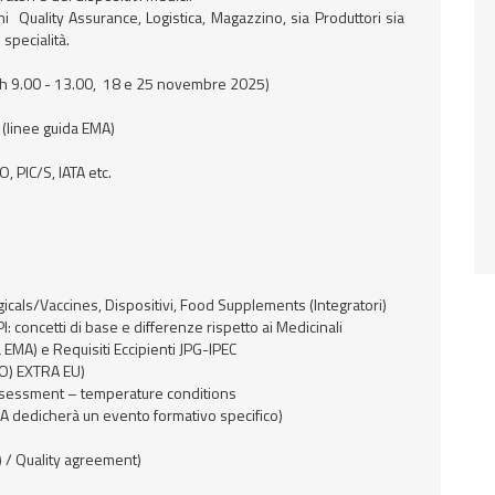
i Quality Assurance, Logistica, Magazzino, sia Produttori sia
 specialità.
 h 9.00 - 13.00, 18 e 25 novembre 2025)
i (linee guida EMA)
, PIC/S, IATA etc.
ogicals/Vaccines, Dispositivi, Food Supplements (Integratori)
 concetti di base e differenze rispetto ai Medicinali
a EMA) e Requisiti Eccipienti JPG-IPEC
HO) EXTRA EU)
ssessment – temperature conditions
PA dedicherà un evento formativo specifico)
t) / Quality agreement)