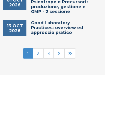
01 OCT
Psicotrope e Precursori :
2026
produzione, gestione e
GMP - 2 sessione
Good Laboratory
13 OCT
Practices: overview ed
2026
approccio pratico
1
2
3