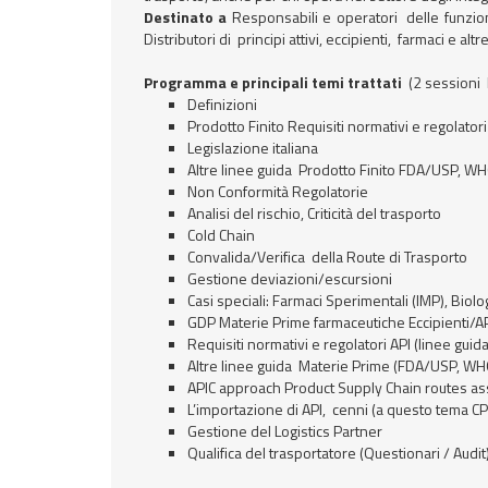
Destinato a
Responsabili e operatori delle funzion
Distributori di principi attivi, eccipienti, farmaci e altre
Programma e principali temi trattati
(2 sessioni
Definizioni
Prodotto Finito Requisiti normativi e regolator
Legislazione italiana
Altre linee guida Prodotto Finito FDA/USP, WHO
Non Conformità Regolatorie
Analisi del rischio, Criticità del trasporto
Cold Chain
Convalida/Verifica della Route di Trasporto
Gestione deviazioni/escursioni
Casi speciali: Farmaci Sperimentali (IMP), Biol
GDP Materie Prime farmaceutiche Eccipienti/API:
Requisiti normativi e regolatori API (linee guid
Altre linee guida Materie Prime (FDA/USP, W
APIC approach Product Supply Chain routes a
L’importazione di API, cenni (a questo tema C
Gestione del Logistics Partner
Qualifica del trasportatore (Questionari / Audi