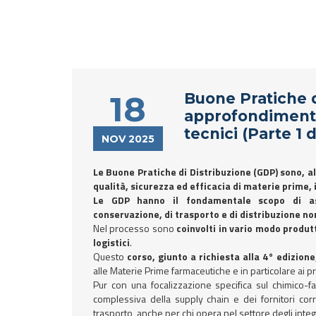
18
Buone Pratiche d
approfondimenti
tecnici (Parte 1 d
NOV 2025
Le Buone Pratiche di Distribuzione (GDP) sono, al
qualità, sicurezza ed efficacia di materie prime,
Le GDP hanno il fondamentale scopo di ass
conservazione, di trasporto e di distribuzione no
Nel processo sono
coinvolti in vario modo produtto
logistici
.
Questo
corso, giunto a richiesta alla 4° edizione
alle Materie Prime farmaceutiche e in particolare ai pr
Pur con una focalizzazione specifica sul chimico-farm
complessiva della supply chain e dei fornitori cor
trasporto, anche per chi opera nel settore degli integr