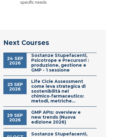
specific needs
Next Courses
Sostanze Stupefacenti,
24 SEP
Psicotrope e Precursori :
2026
produzione, gestione e
GMP - 1 sessione
Life Cicle Assessment
25 SEP
come leva strategica di
2026
sostenibilità nel
chimico‑farmaceutico:
metodi, metriche...
GMP APIs: overview e
29 SEP
new trends (Nuova
2026
edizione 2026)
Sostanze Stupefacenti,