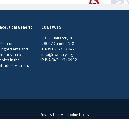
aceutical Generic
CONTACTS
Via G. Matteotti, 90
ation of
28062 Cameri (NO)
 Ingredients and
T +39 02 6738 0474
generics market
info@cpa-italy.org
anies in the
P. IVA 04357310962
 Industry Italian.
Privacy Policy
-
Cookie Policy