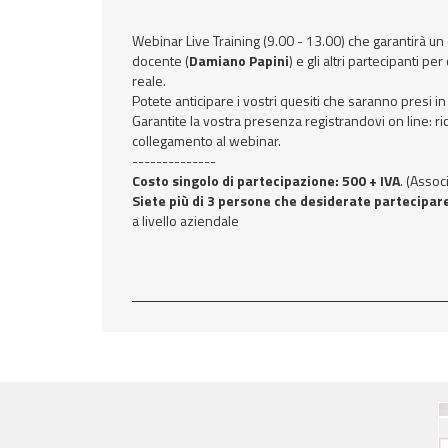
Webinar Live Training (9.00 - 13.00) che garantirà un
docente (
Damiano Papini
) e gli altri partecipanti 
reale.
Potete anticipare i vostri quesiti che saranno presi i
Garantite la vostra presenza registrandovi on line: ri
collegamento al webinar.
--------------
Costo singolo di partecipazione: 500 + IVA
.
(Associ
Siete più di 3 persone che desiderate partecipar
a livello aziendale