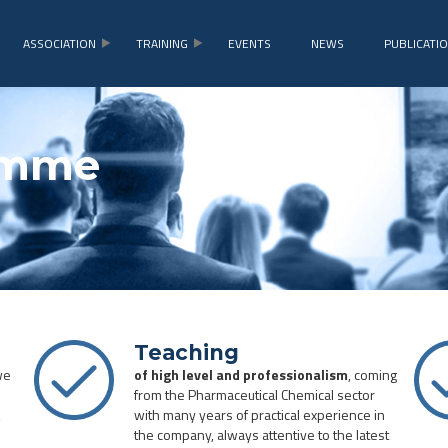
ASSOCIATION
TRAINING
EVENTS
NEWS
PUBLICATI
amme
Teaching
we
of high level and professionalism
, coming
from the Pharmaceutical Chemical sector
,
with many years of practical experience in
the company, always attentive to the latest