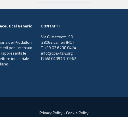
aceutical Generic
CONTATTI
Via G. Matteotti, 90
liana dei Produttori
28062 Cameri (NO)
ermedi per il mercato
T +39 02 6738 0474
e rappresenta le
info@cpa-italy.org
ettore industriale
P. IVA 04357310962
liano.
Privacy Policy
-
Cookie Policy