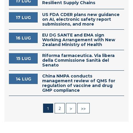
17 LUG
Resilient Supply Chains
US FDA CDER plans new guidance
17 LUG
on AI, electronic safety report
submissions, and more
EU DG SANTE and EMA sign
16 LUG
Working Arrangement with New
Zealand Ministry of Health
Riforma farmaceutica. Via libera
15 LUG
della Commissione Sanità del
Senato
China NMPA conducts
14 LUG
management review of QMS for
regulation of vaccine and drug
GMP compliance
1
2
>
>>