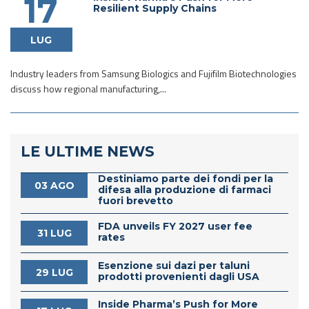
17
Resilient Supply Chains
LUG
Industry leaders from Samsung Biologics and Fujifilm Biotechnologies
discuss how regional manufacturing,...
LE ULTIME NEWS
Destiniamo parte dei fondi per la
03 AGO
difesa alla produzione di farmaci
fuori brevetto
FDA unveils FY 2027 user fee
31 LUG
rates
Esenzione sui dazi per taluni
29 LUG
prodotti provenienti dagli USA
Inside Pharma’s Push for More