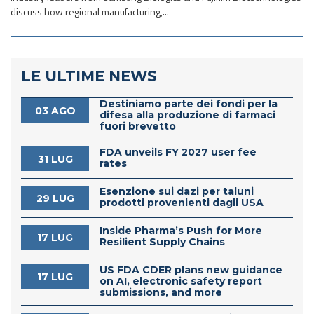
discuss how regional manufacturing,...
LE ULTIME NEWS
Destiniamo parte dei fondi per la
03 AGO
difesa alla produzione di farmaci
fuori brevetto
FDA unveils FY 2027 user fee
31 LUG
rates
Esenzione sui dazi per taluni
29 LUG
prodotti provenienti dagli USA
Inside Pharma’s Push for More
17 LUG
Resilient Supply Chains
US FDA CDER plans new guidance
17 LUG
on AI, electronic safety report
submissions, and more