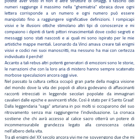
potete aver visto in fiori e altre strutture di ortaggi. Il fascino dei
numeri raggiunge il massimo nella “ghemiatria” ebraica dove ogni
lettera corrisponde a un numero e ogni numero può essere
manipolato fino a raggiungere significative definizioni. I rompicapi
visivi e le illusioni ottiche stimolano altri tipi di conoscenze e mi
compaiono i dipinti di tanti pittori rinascimentali dove codici segreti e
messaggi sono stati nascosti e ai quali mi sono ispirato per le mie
artistiche mappe mentali. Leonardo da Vinci amava creare tali enigmi
visivi e codici nei suoi manoscritti, ma nessuno ha mai con certezza
individuato il perché!
Accanto a tali rebus altri potenti generatori di emozioni sono le storie,
le narrazioni che con la loro aria di mistero hanno sempre scatenato
morbose speculazioni ancora oggi vive.
Nel passato la cultura celtica occupò gran parte della magica visione
del mondo dove la vita dei popoli di allora godevano di affascinanti
racconti intrecciati in leggende secolari popolate da immaginari
cavalieri dalle epiche e avvincenti sfide. Così è stato per il Santo Graal!
Dalla leggendaria “saga” arturiana in poi molti si occuparono del suo
ritrovamento senza mai raggiungerne l’individuazione. La cronaca
sostiene che chi avrà accesso al calice sacro otterrà un potere di
incommensurabile grandezza legato alla conoscenza celata
nell’albero della vita.
Tra gli enigmi del XX secolo ancora vivi me ne sovvengono due che mi