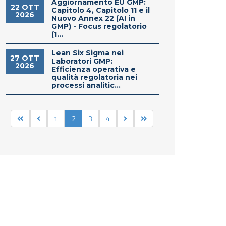
Aggiornamento EU GMP:
22 OTT
Capitolo 4, Capitolo 11 e il
2026
Nuovo Annex 22 (AI in
GMP) - Focus regolatorio
(1...
Lean Six Sigma nei
27 OTT
Laboratori GMP:
2026
Efficienza operativa e
qualità regolatoria nei
processi analitic...
1
2
3
4