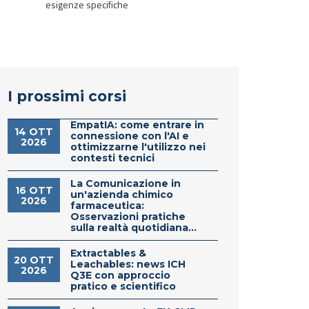
esigenze specifiche
I prossimi corsi
EmpatIA: come entrare in
14 OTT
connessione con l'AI e
2026
ottimizzarne l'utilizzo nei
contesti tecnici
La Comunicazione in
16 OTT
un'azienda chimico
2026
farmaceutica:
Osservazioni pratiche
sulla realtà quotidiana...
Extractables &
20 OTT
Leachables: news ICH
2026
Q3E con approccio
pratico e scientifico