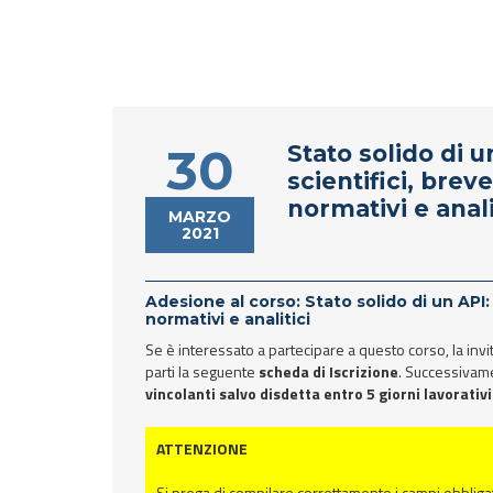
30
Stato solido di u
scientifici, breve
normativi e anali
MARZO
2021
Adesione al corso: Stato solido di un API: a
normativi e analitici
Se è interessato a partecipare a questo corso, la inv
parti la seguente
scheda di Iscrizione
. Successivame
vincolanti salvo disdetta entro 5 giorni lavorati
ATTENZIONE
Si prega di compilare correttamente i campi obbliga