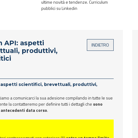
ultime novità e tendenze. Curriculum
pubblici su Linkedin
n API: aspetti
ttuali, produttivi,
tici
spetti scientifici, brevettuali, produttivi,
itiamo a comunicarci la sua adesione compilando in tutte le sue
nte la contatteremo per definire tutti i dettagli che
sono
vi antecedenti data corso
.
tori contrassegnati con asterisco (*)
entro un tempo limite