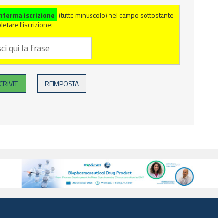
nferma iscrizione
(tutto minuscolo) nel campo sottostante
etare l'iscrizione: