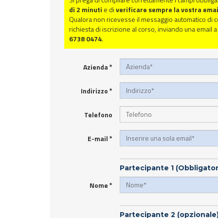
di 2 minuti
e di
verificare sempre la vostra email
Qualora non ricevesse il messaggio automatico di con
richiesta di iscrizione al corso, inviando una email 
6738 0474
.
Azienda
*
Indirizzo
*
Telefono
E-mail
*
Partecipante 1 (Obbligator
Nome
*
Partecipante 2 (opzionale