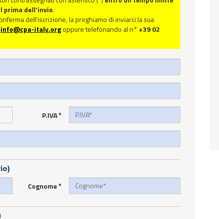
 prima dell'invio
.
ferma dell'iscrizione, la preghiamo di inviarci la sua
a
info@cpa-italy.org
oppure telefonando al n°
+39 02
P.IVA
*
io)
Cognome
*
)