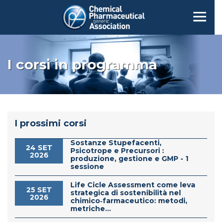
I corsi in programma
I prossimi corsi
Sostanze Stupefacenti,
24 SET
Psicotrope e Precursori :
2026
produzione, gestione e GMP - 1
sessione
Life Cicle Assessment come leva
25 SET
strategica di sostenibilità nel
2026
chimico‑farmaceutico: metodi,
metriche...