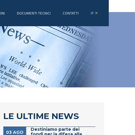
ONI
DOCUMENTI TECNICI
CONTATTI
IT
LE ULTIME NEWS
Destiniamo parte dei
03 AGO
fondi per la difesa alla