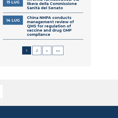
15 LUG
libera della Commissione
Sanità del Senato
China NMPA conducts
14 LUG
management review of
QMS for regulation of
vaccine and drug GMP
compliance
1
2
>
>>