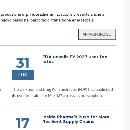
la produzione di principi attivi farmaceutici e presente anche a
un nuovo passo nel percorso di transizione energetica e
FDA unveils FY 2027 user fee
31
rates
LUG
a
The US Food and Drug Administration (FDA) has published
its user fee rates for FY 2027 across its prescription...
Inside Pharma’s Push for More
17
Resilient Supply Chains