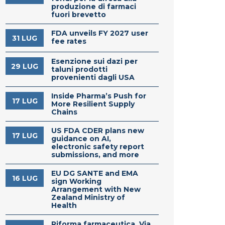
produzione di farmaci
fuori brevetto
FDA unveils FY 2027 user
31 LUG
fee rates
Esenzione sui dazi per
29 LUG
taluni prodotti
provenienti dagli USA
Inside Pharma’s Push for
17 LUG
More Resilient Supply
Chains
US FDA CDER plans new
17 LUG
guidance on AI,
electronic safety report
submissions, and more
EU DG SANTE and EMA
16 LUG
sign Working
Arrangement with New
Zealand Ministry of
Health
Riforma farmaceutica. Via