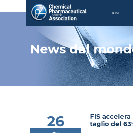
HOME
News dal mond
26
FIS accelera 
taglio del 63