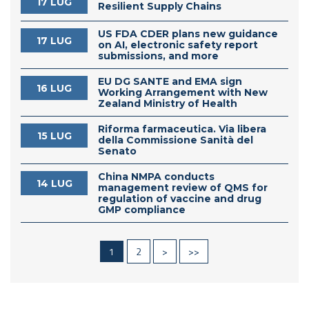
17 LUG
Resilient Supply Chains
US FDA CDER plans new guidance
17 LUG
on AI, electronic safety report
submissions, and more
EU DG SANTE and EMA sign
16 LUG
Working Arrangement with New
Zealand Ministry of Health
Riforma farmaceutica. Via libera
15 LUG
della Commissione Sanità del
Senato
China NMPA conducts
14 LUG
management review of QMS for
regulation of vaccine and drug
GMP compliance
1
2
>
>>