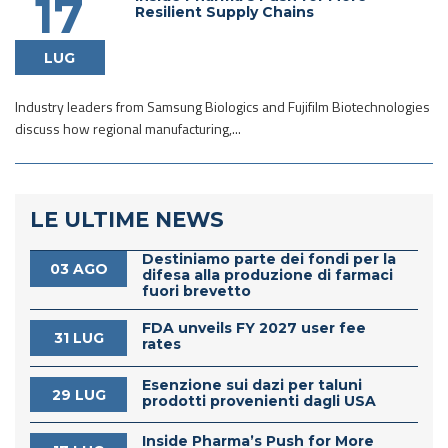
17
Resilient Supply Chains
LUG
Industry leaders from Samsung Biologics and Fujifilm Biotechnologies
discuss how regional manufacturing,...
LE ULTIME NEWS
Destiniamo parte dei fondi per la
03 AGO
difesa alla produzione di farmaci
fuori brevetto
FDA unveils FY 2027 user fee
31 LUG
rates
Esenzione sui dazi per taluni
29 LUG
prodotti provenienti dagli USA
Inside Pharma’s Push for More