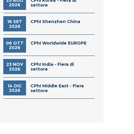
CPhI Korea - Fiera di
25 AGO
2026
settore
CPhI Shenzhen China
16 SET
2026
CPhI Worldwide EUROPE
06 OTT
2026
CPhI India - Fiera di
23 NOV
2026
settore
CPhI Middle East - Fiera
14 DIC
2026
settore