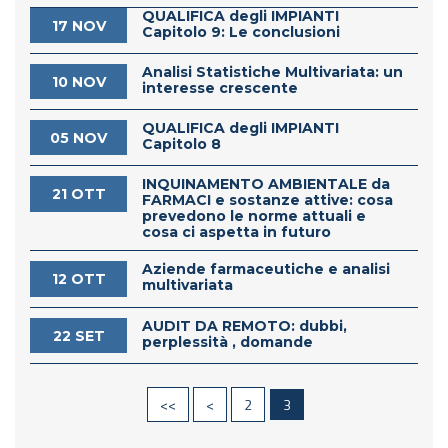
QUALIFICA degli IMPIANTI
17 NOV
Capitolo 9: Le conclusioni
Analisi Statistiche Multivariata: un
10 NOV
interesse crescente
QUALIFICA degli IMPIANTI
05 NOV
Capitolo 8
INQUINAMENTO AMBIENTALE da
21 OTT
FARMACI e sostanze attive: cosa
prevedono le norme attuali e
cosa ci aspetta in futuro
Aziende farmaceutiche e analisi
12 OTT
multivariata
AUDIT DA REMOTO: dubbi,
22 SET
perplessità , domande
<<
<
2
3