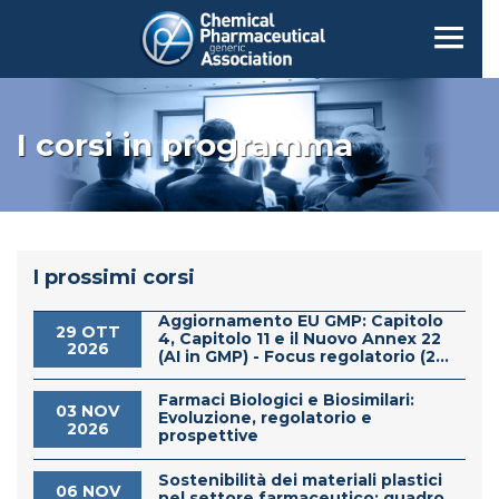
I corsi in programma
I prossimi corsi
Aggiornamento EU GMP: Capitolo
29 OTT
4, Capitolo 11 e il Nuovo Annex 22
2026
(AI in GMP) - Focus regolatorio (2...
Farmaci Biologici e Biosimilari:
03 NOV
Evoluzione, regolatorio e
2026
prospettive
Sostenibilità dei materiali plastici
06 NOV
nel settore farmaceutico: quadro