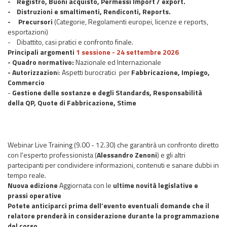
- Registro, Buoni acquisto, Permessi Import / export.
- Distruzioni e smaltimenti, Rendiconti, Reports.
- Precursori
(Categorie, Regolamenti europei, licenze e reports,
esportazioni)
- Dibattito, casi pratici e confronto finale.
Principali argomenti
1 sessione - 24 settembre 2026
- Quadro normativo:
Nazionale ed Internazionale
- Autorizzazion
i: Aspetti burocratici per
Fabbricazione, Impiego,
Commercio
-
Gestione delle sostanze e degli Standards, Responsabilità
della QP, Quote di Fabbricazione, Stime
Webinar Live Training (9.00 - 12.30) che garantirà un confronto diretto
con l'esperto professionista (
Alessandro Zenoni
) e gli altri
partecipanti per condividere informazioni, contenuti e sanare dubbi in
tempo reale.
Nuova edizione
Aggiornata con le
ultime novità legislative e
prassi operative
Potete anticiparci prima dell’evento eventuali domande che il
relatore prenderà in considerazione durante la programmazione
del corso