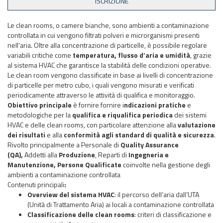
Le clean rooms, o camere bianche, sono ambienti a contaminazione
controllata in cui vengono filtrati polveri e microrganismi presenti
nell’aria. Oltre alla concentrazione di particelle, è possibile regolare
variabili critiche come
temperatura, flusso d’aria e umidità
, grazie
al sistema HVAC che garantisce la stabilità delle condizioni operative.
Le clean room vengono classificate in base ai livelli di concentrazione
di particelle per metro cubo, i quali vengono misurati e verificati
periodicamente attraverso le attività di qualifica e monitoraggio.
Obiettivo principale
è fornire
fornire i
ndicazioni pratiche
e
metodologiche per la
qualifica e riqualifica periodica
dei sistemi
HVAC e delle clean rooms, con particolare attenzione alla
valutazione
dei risultati
e alla
conformità agli standard di qualità e sicurezza
.
Rivolto principalmente a Personale di
Quality Assurance
(QA),
Addetti alla
Produzione
, Reparti di
Ingegneria e
Manutenzione, Persone Qualificate
coinvolte nella gestione degli
ambienti a contaminazione controllata
Contenuti principali
:
Overview del sistema HVAC
: il percorso dell’aria dall’UTA
(Unità di Trattamento Aria) ai locali a contaminazione controllata
Classificazione delle clean rooms
: criteri di classificazione e