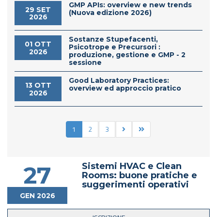
GMP APIs: overview e new trends
29 SET
(Nuova edizione 2026)
2026
Sostanze Stupefacenti,
01 OTT
Psicotrope e Precursori :
2026
produzione, gestione e GMP - 2
sessione
Good Laboratory Practices:
13 OTT
overview ed approccio pratico
2026
1
2
3
Sistemi HVAC e Clean
27
Rooms: buone pratiche e
suggerimenti operativi
GEN 2026