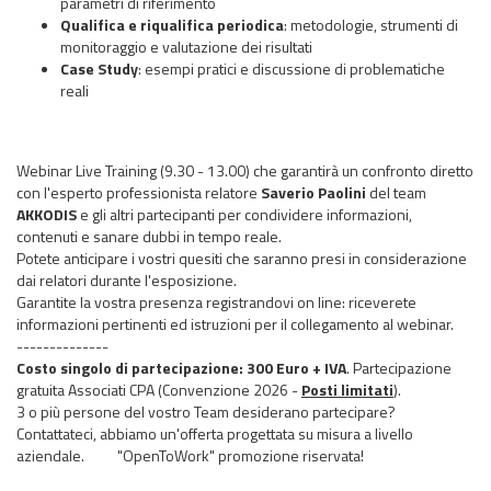
parametri di riferimento
Qualifica e riqualifica periodica
: metodologie, strumenti di
monitoraggio e valutazione dei risultati
Case Study
: esempi pratici e discussione di problematiche
reali
Webinar Live Training (9.30 - 13.00) che garantirà un confronto diretto
con l'esperto professionista relatore
Saverio Paolini
del team
AKKODIS
e gli altri partecipanti per condividere informazioni,
contenuti e sanare dubbi in tempo reale.
Potete anticipare i vostri quesiti che saranno presi in considerazione
dai relatori durante l'esposizione.
Garantite la vostra presenza registrandovi on line: riceverete
informazioni pertinenti ed istruzioni per il collegamento al webinar.
--------------
Costo singolo di partecipazione: 300 Euro + IVA
.
Partecipazione
gratuita Associati CPA (Convenzione 2026 -
Posti limitati
)
.
3 o più persone del vostro Team desiderano partecipare?
Contattateci, abbiamo un'offerta progettata su misura a livello
aziendale. "OpenToWork" promozione riservata!