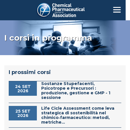
I corsi in programma
I prossimi corsi
Sostanze Stupefacenti,
24 SET
Psicotrope e Precursori :
2026
produzione, gestione e GMP - 1
sessione
Life Cicle Assessment come leva
25 SET
strategica di sostenibilità nel
2026
chimico‑farmaceutico: metodi,
metriche...