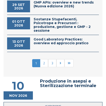
GMP APIs: overview e new trends
29 SET
(Nuova edizione 2026)
2026
Sostanze Stupefacenti,
01 OTT
Psicotrope e Precursori :
2026
produzione, gestione e GMP - 2
sessione
Good Laboratory Practices:
13 OTT
overview ed approccio pratico
2026
1
2
3
Produzione in asepsi e
10
Sterilizzazione terminale
NOV 2026