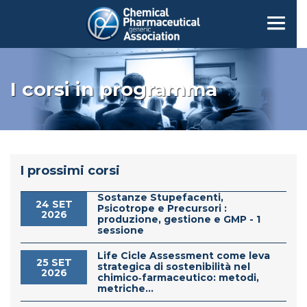
I corsi in programma
I prossimi corsi
Sostanze Stupefacenti,
24 SET
Psicotrope e Precursori :
2026
produzione, gestione e GMP - 1
sessione
Life Cicle Assessment come leva
25 SET
strategica di sostenibilità nel
2026
chimico‑farmaceutico: metodi,
metriche...