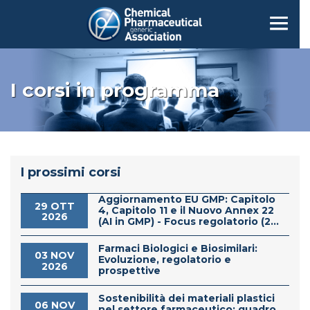
I corsi in programma
I prossimi corsi
Aggiornamento EU GMP: Capitolo
29 OTT
4, Capitolo 11 e il Nuovo Annex 22
2026
(AI in GMP) - Focus regolatorio (2...
Farmaci Biologici e Biosimilari:
03 NOV
Evoluzione, regolatorio e
2026
prospettive
Sostenibilità dei materiali plastici
06 NOV
nel settore farmaceutico: quadro