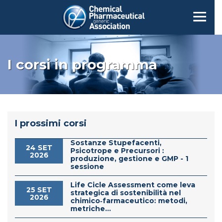
I corsi in programma
I prossimi corsi
Sostanze Stupefacenti,
24 SET
Psicotrope e Precursori :
2026
produzione, gestione e GMP - 1
sessione
Life Cicle Assessment come leva
25 SET
strategica di sostenibilità nel
2026
chimico‑farmaceutico: metodi,
metriche...