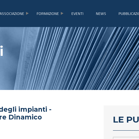
ASSOCIAZIONE
FORMAZIONE
EVENTI
NEWS
PUBBLICAZI
i
degli impianti -
ore Dinamico
LE P