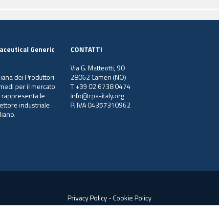
aceutical Generic
CONTATTI
Via G. Matteotti, 90
liana dei Produttori
28062 Cameri (NO)
ermedi per il mercato
T +39 02 6738 0474
e rappresenta le
info@cpa-italy.org
ettore industriale
P. IVA 04357310962
liano.
Privacy Policy
-
Cookie Policy