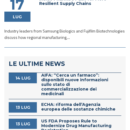
17
Resilient Supply Chains
LUG
Industry leaders from Samsung Biologics and Fujifilm Biotechnologies
discuss how regional manufacturing,...
LE ULTIME NEWS
AIFA: “Cerca un farmaco”:
14 LUG
disponibili nuove informazioni
sullo stato di
commercializzazione dei
medicinali
ECHA: riforma dell’Agenzia
13 LUG
europea delle sostanze chimiche
US FDA Proposes Rule to
13 LUG
Modernize Drug Manufacturing