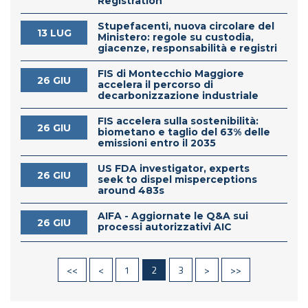
Registration
Stupefacenti, nuova circolare del
13 LUG
Ministero: regole su custodia,
giacenze, responsabilità e registri
FIS di Montecchio Maggiore
26 GIU
accelera il percorso di
decarbonizzazione industriale
FIS accelera sulla sostenibilità:
26 GIU
biometano e taglio del 63% delle
emissioni entro il 2035
US FDA investigator, experts
26 GIU
seek to dispel misperceptions
around 483s
AIFA - Aggiornate le Q&A sui
26 GIU
processi autorizzativi AIC
<<
<
1
2
3
>
>>