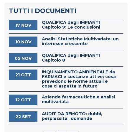
TUTTI I DOCUMENTI
QUALIFICA degli IMPIANTI
17 NOV
Capitolo 9: Le conclusioni
Analisi Statistiche Multivariata: un
10 NOV
interesse crescente
QUALIFICA degli IMPIANTI
05 NOV
Capitolo 8
INQUINAMENTO AMBIENTALE da
21 OTT
FARMACI e sostanze attive: cosa
prevedono le norme attuali e
cosa ci aspetta in futuro
Aziende farmaceutiche e analisi
12 OTT
multivariata
AUDIT DA REMOTO: dubbi,
22 SET
perplessità , domande