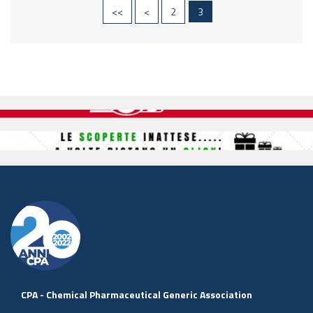
<<
<
2
3
CPA - Chemical Pharmaceutical Generic Association