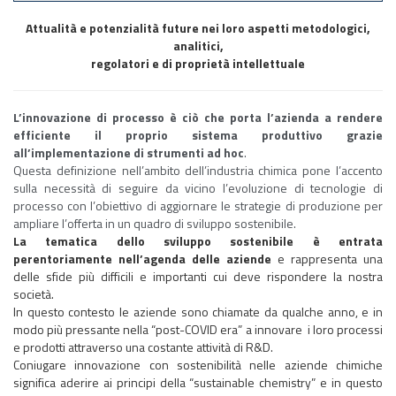
Attualità e potenzialità future nei loro aspetti metodologici,
analitici,
regolatori e di proprietà intellettuale
L’innovazione di processo è ciò che porta l’azienda a rendere
efficiente il proprio sistema produttivo grazie
all’implementazione di strumenti
ad hoc
.
Questa definizione nell’ambito dell’industria chimica pone l’accento
sulla necessità di seguire da vicino l’evoluzione di tecnologie di
processo con l’obiettivo di aggiornare le strategie di produzione per
ampliare l’offerta in un quadro di sviluppo sostenibile.
La tematica dello sviluppo sostenibile è entrata
perentoriamente nell’agenda delle aziende
e rappresenta una
delle sfide più difficili e importanti cui deve rispondere la nostra
società.
In questo contesto le aziende sono chiamate da qualche anno, e in
modo più pressante nella “
post-COVID era
” a innovare i loro processi
e prodotti attraverso una costante attività di
R&D
.
Coniugare innovazione con sostenibilità nelle aziende chimiche
significa aderire ai principi della “
sustainable chemistry
” e in questo