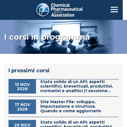
I corsi in programma
I prossimi corsi
Stato solido di un API: aspetti
13 NOV
scientifici, brevettuali, produttivi,
2026
normativi e analitici (1 sessione...
Site Master File: sviluppo,
17 NOV
impostazione e struttura.
2026
Quando e come aggiornarlo
Stato solido di un API: aspetti
20 NOV
scientifici, brevettuali, produttivi,