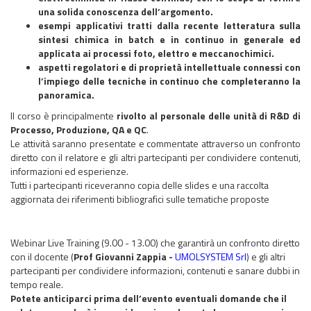
una solida conoscenza dell’argomento.
esempi applicativi tratti dalla recente letteratura sulla
sintesi chimica in batch e in continuo in generale ed
applicata ai processi foto, elettro e meccanochimici.
aspetti regolatori e di proprietà intellettuale connessi con
l’impiego delle tecniche in continuo che completeranno la
panoramica.
Il corso è principalmente
rivolto al personale delle unità di R&D di
Processo, Produzione, QA e QC
.
Le attività saranno presentate e commentate attraverso un confronto
diretto con il relatore e gli altri partecipanti per condividere contenuti,
informazioni ed esperienze.
Tutti i partecipanti riceveranno copia delle slides e una raccolta
aggiornata dei riferimenti bibliografici sulle tematiche proposte
Webinar Live Training (9.00 - 13.00) che garantirà un confronto diretto
con il docente (
Prof Giovanni Zappia -
UMOLSYSTEM Srl
) e gli altri
partecipanti per condividere informazioni, contenuti e sanare dubbi in
tempo reale.
Potete anticiparci prima dell’evento eventuali domande che il