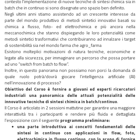
contesto l’implementazione di nuove tecniche di sintesi chimica sia in
batch che in continuo si sono disegnate uno spazio ben definito.
Negli ultimi anni stiamo assistendo ad un crescente interesse da
parte del mondo produttivo di metodi sintetici innovativi basati su
chimica a flusso, foto- ed elettrochimica e più ancora nella
meccanochimica che stanno dispiegando le loro potenzialità come
metodi sintetici trasformativi che contribuiranno ad innalzare i target
di sostenibilità sia nel mondo farma che agro_farma
Esistono molteplici motivazioni di natura tecniche, economiche e
legate alla sicurezza, per immaginare un percorso che possa portare
ad uno “
switch from batch to flow
”.
Inoltre, in questo panorama non possiamo non porci la domanda di
quale ruolo potrà/dovrà giocare l’intelligenza artificiale (AI)
nell’innovazione di processo?
Obiettivo del Corso è fornire a giovani ed esperti ricercatori
industriali una panoramica delle attuali potenzialità delle
innovative tecniche di sintesi chimica in batch/continuo
.
Il Corso è articolato in 2 sessioni mattutine per garantire una maggiore
interattività tra i partecipanti e rendere più fluida e dettagliata
l'esposizione con il seguente
programma preliminare:
una parte introduttiva ai concetti fondamentali delle
sintesi in continuo con applicazioni in flow, foto,
elettrochimica in flusso continuo, con lo scopo di fornire