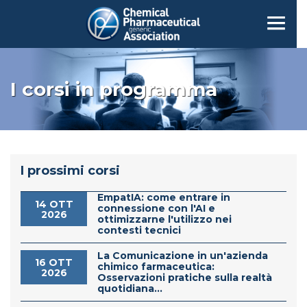
I corsi in programma
I prossimi corsi
EmpatIA: come entrare in
14 OTT
connessione con l'AI e
2026
ottimizzarne l'utilizzo nei
contesti tecnici
La Comunicazione in un'azienda
16 OTT
chimico farmaceutica:
2026
Osservazioni pratiche sulla realtà
quotidiana...