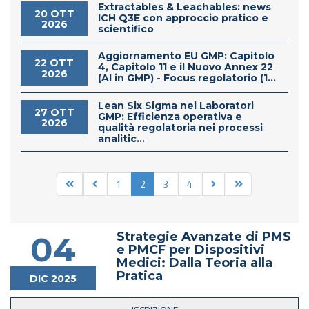
Extractables & Leachables: news
20 OTT
ICH Q3E con approccio pratico e
2026
scientifico
Aggiornamento EU GMP: Capitolo
22 OTT
4, Capitolo 11 e il Nuovo Annex 22
2026
(AI in GMP) - Focus regolatorio (1...
Lean Six Sigma nei Laboratori
27 OTT
GMP: Efficienza operativa e
2026
qualità regolatoria nei processi
analitic...
1
2
3
4
Strategie Avanzate di PMS
04
e PMCF per Dispositivi
Medici: Dalla Teoria alla
Pratica
DIC 2025