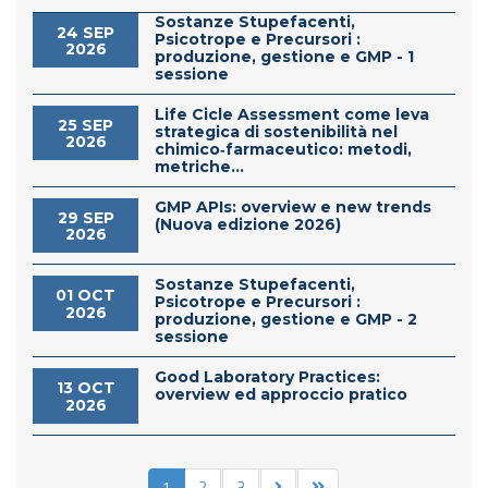
Sostanze Stupefacenti,
24 SEP
Psicotrope e Precursori :
2026
produzione, gestione e GMP - 1
sessione
Life Cicle Assessment come leva
25 SEP
strategica di sostenibilità nel
2026
chimico‑farmaceutico: metodi,
metriche...
GMP APIs: overview e new trends
29 SEP
(Nuova edizione 2026)
2026
Sostanze Stupefacenti,
01 OCT
Psicotrope e Precursori :
2026
produzione, gestione e GMP - 2
sessione
Good Laboratory Practices:
13 OCT
overview ed approccio pratico
2026
1
2
3