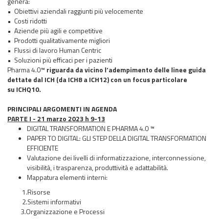
genera:
• Obiettivi aziendali raggiunti più velocemente
• Costi ridotti
• Aziende più agili e competitive
• Prodotti qualitativamente migliori
• Flussi di lavoro Human Centric
• Soluzioni più efficaci per i pazienti
Pharma 4.0™
riguarda da vicino l’adempimento delle linee guida
dettate dal
ICH
(da
ICH8
a
ICH12
) con un focus particolare
su
ICHQ10
.
PRINCIPALI ARGOMENTI IN AGENDA
PARTE I - 21 marzo 2023 h 9-13
DIGITAL TRANSFORMATION E PHARMA 4.0 ™
PAPER TO DIGITAL: GLI STEP DELLA DIGITAL TRANSFORMATION
EFFICIENTE
Valutazione dei livelli di informatizzazione, interconnessione,
visibilità, i trasparenza, produttività e adattabilità.
Mappatura elementi interni:
1.Risorse
2.Sistemi informativi
3.Organizzazione e Processi