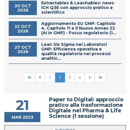
Extractables & Leachables: news
20 OCT
ICH Q3E con approccio pratico e
2026
scientifico
Aggiornamento EU GMP: Capitolo
22 OCT
4, Capitolo 11 e il Nuovo Annex 22
2026
(AI in GMP) - Focus regolatorio (1...
Lean Six Sigma nei Laboratori
27 OCT
GMP: Efficienza operativa e
2026
qualità regolatoria nei processi
analitic...
1
2
3
4
Paper to Digital: approccio
21
pratico alla trasformazione
Digitale nel Pharma & Life
Science (1 sessione)
MAR 2023