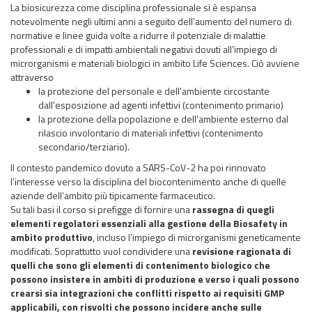
La biosicurezza come disciplina professionale si è espansa
notevolmente negli ultimi anni a seguito dell'aumento del numero di
normative e linee guida volte a ridurre il potenziale di malattie
professionali e di impatti ambientali negativi dovuti all’impiego di
microrganismi e materiali biologici in ambito Life Sciences. Ciò avviene
attraverso
la protezione del personale e dell'ambiente circostante
dall'esposizione ad agenti infettivi (contenimento primario)
la protezione della popolazione e dell'ambiente esterno dal
rilascio involontario di materiali infettivi (contenimento
secondario/terziario).
Il contesto pandemico dovuto a SARS-CoV-2 ha poi rinnovato
l’interesse verso la disciplina del biocontenimento anche di quelle
aziende dell’ambito più tipicamente farmaceutico.
Su tali basi il corso si prefigge di fornire una
rassegna di quegli
elementi regolatori essenziali alla gestione della
Biosafety
in
ambito produttivo
, incluso l’impiego di microrganismi geneticamente
modificati. Soprattutto vuol condividere una
revisione ragionata di
quelli che sono gli elementi di contenimento biologico che
possono insistere in ambiti di produzione e verso i quali possono
crearsi sia integrazioni che conflitti rispetto ai requisiti GMP
applicabili, con risvolti che possono incidere anche sulle