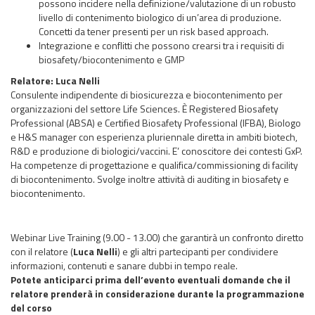
possono incidere nella definizione/valutazione di un robusto
livello di contenimento biologico di un’area di produzione.
Concetti da tener presenti per un risk based approach.
Integrazione e conflitti che possono crearsi tra i requisiti di
biosafety
/biocontenimento e GMP
Relatore: Luca Nelli
Consulente indipendente di biosicurezza e biocontenimento per
organizzazioni del settore Life Sciences. È Registered Biosafety
Professional (ABSA) e Certified Biosafety Professional (IFBA), Biologo
e H&S manager con esperienza pluriennale diretta in ambiti biotech,
R&D e produzione di biologici/vaccini. E’ conoscitore dei contesti GxP.
Ha competenze di progettazione e qualifica/commissioning di facility
di biocontenimento. Svolge inoltre attività di auditing in biosafety e
biocontenimento.
Webinar Live Training (9.00 - 13.00) che garantirà un confronto diretto
con il relatore (
Luca Nelli
) e gli altri partecipanti per condividere
informazioni, contenuti e sanare dubbi in tempo reale.
Potete anticiparci prima dell’evento eventuali domande che il
relatore prenderà in considerazione durante la programmazione
del corso