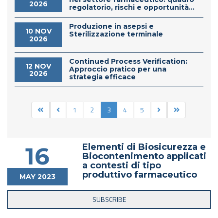
2026
regolatorio, rischi e opportunità...
Produzione in asepsi e
10 NOV
Sterilizzazione terminale
2026
Continued Process Verification:
12 NOV
Approccio pratico per una
2026
strategia efficace
1
2
3
4
5
Elementi di Biosicurezza e
16
Biocontenimento applicati
a contesti di tipo
produttivo farmaceutico
MAY 2023