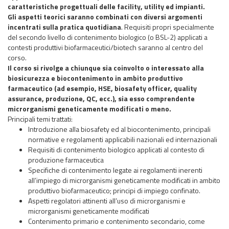
caratteristiche progettuali delle facility, utility ed impianti.
Gli aspetti teorici saranno combinati con diversi argomenti
incentrati sulla pratica quotidiana
. Requisiti propri specialmente
del secondo livello di contenimento biologico (o BSL-2) applicati a
contesti produttivi biofarmaceutici/biotech saranno al centro del
corso.
Il corso si rivolge a chiunque sia coinvolto o interessato alla
biosicurezza e biocontenimento in ambito produttivo
farmaceutico (ad esempio, HSE,
biosafety officer, quality
assurance
, produzione, QC, ecc.), sia esso comprendente
microrganismi geneticamente modificati o meno.
Principali temi trattati:
Introduzione alla
biosafety
ed al biocontenimento, principali
normative e regolamenti applicabili nazionali ed internazionali
Requisiti di contenimento biologico applicati al contesto di
produzione farmaceutica
Specifiche di contenimento legate ai regolamenti inerenti
all’impiego di microrganismi geneticamente modificati in ambito
produttivo biofarmaceutico; principi di impiego confinato.
Aspetti regolatori attinenti all’uso di microrganismi e
microrganismi geneticamente modificati
Contenimento primario e contenimento secondario, come