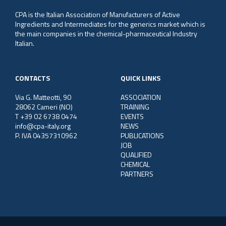
CPA is the Italian Association of Manufacturers of Active
Ingredients and Intermediates for the generics market which is
the main companies in the chemical-pharmaceutical Industry
Italian.
CONTACTS
QUICK LINKS
Via G. Matteotti, 90
ASSOCIATION
28062 Cameri (NO)
TRAINING
T +39 02 6738 0474
EVENTS
info@cpa-italy.org
NEWS
P. IVA 04357310962
PUBLICATIONS
JOB
QUALIFIED
CHEMICAL
PARTNERS